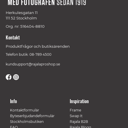
Herkulesgatan 11
111 52 Stockholm
Org. nr: 516404-8810
Kontakt
Produktfrågor och butiksärenden
Telefon butik: 08-789 4500
kundsupport@rajalaproshop.se
Info
Inspiration
Kontaktformulär
Frame
Byteserbjudandeformulär
Swap It
Stockholmsbutiken
Rajala B2B
FAQ
Rajala Blogg