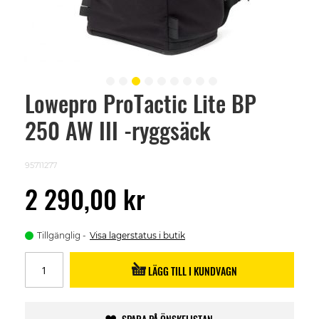
Lowepro ProTactic Lite BP
Skip
to
250 AW III -ryggsäck
the
beginning
of
the
95711277
images
gallery
2 290,00 kr
Tillgänglig
Visa lagerstatus i butik
LÄGG TILL I KUNDVAGN