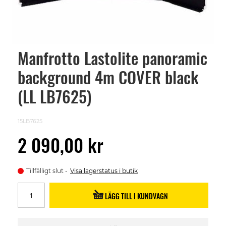
Manfrotto Lastolite panoramic
Skip
to
background 4m COVER black
the
beginning
of
(LL LB7625)
the
images
gallery
15LB7625
2 090,00 kr
Tillfälligt slut
Visa lagerstatus i butik
LÄGG TILL I KUNDVAGN