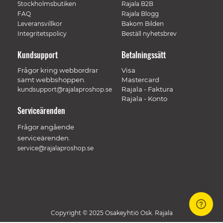
Stockholmsbutiken
Rajala B2B
FAQ
Rajala Blogg
Leveransvillkor
Bakom Bilden
Integritetspolicy
Beställ nyhetsbrev
Kundsupport
Betalningssätt
Frågor kring webbordrar
Visa
samt webbshoppen.
Mastercard
Rajala - Faktura
kundsupport@rajalaproshop.se
Rajala - Konto
Serviceärenden
Frågor angående
serviceärenden.
service@rajalaproshop.se
Copyright © 2025 Osakeyhtiö Osk. Rajala