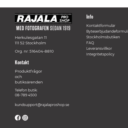
Info
Kontaktformulär
Byteserbjudandeformul
Stockholmsbutiken
Herkulesgatan 11
111 52 Stockholm
FAQ
Leveransvillkor
Org. nr: 516404-8810
Integritetspolicy
Kontakt
Produktfrågor
och
butiksärenden
Telefon butik:
08-789 4500
kundsupport@rajalaproshop.se