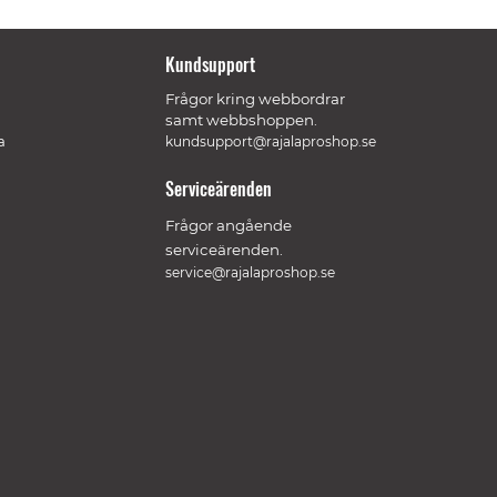
Kundsupport
Frågor kring webbordrar
samt webbshoppen.
a
kundsupport@rajalaproshop.se
Serviceärenden
Frågor angående
serviceärenden.
service@rajalaproshop.se