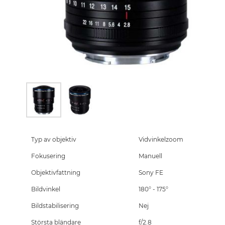
Skip
to
the
Typ av objektiv
Vidvinkelzoom
beginning
Fokusering
Manuell
of
the
Objektivfattning
Sony FE
images
gallery
Bildvinkel
180° - 175°
Bildstabilisering
Nej
Största bländare
f/2.8