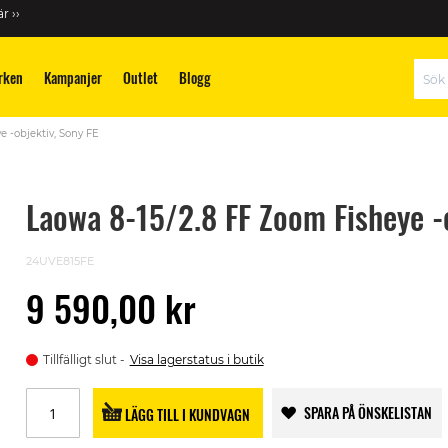
r ››
rken
Kampanjer
Outlet
Blogg
Sök
e -objektiv, Sony FE
Laowa 8-15/2.8 FF Zoom Fisheye -o
24UVE815FE
9 590,00 kr
Tillfälligt slut
Visa lagerstatus i butik
SPARA PÅ ÖNSKELISTAN
LÄGG TILL I KUNDVAGN