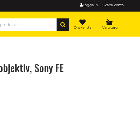
Logga in
Skapa konto
SÖK
Önskelista
Varukorg
bjektiv, Sony FE