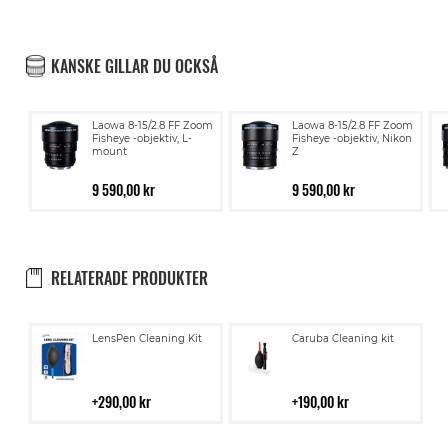
KANSKE GILLAR DU OCKSÅ
Laowa 8-15/2.8 FF Zoom
Laowa 8-15/2.8 FF Zoom
Fisheye -objektiv, L-
Fisheye -objektiv, Nikon
mount
Z
9 590,00 kr
9 590,00 kr
RELATERADE PRODUKTER
Lägg
Lägg
LensPen Cleaning Kit
Caruba Cleaning kit
till
till
i
i
kundvagn
kundvagn
290,00 kr
190,00 kr