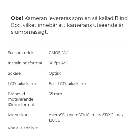
Obs!
Kameran levereras som en så kallad Blind
Box, vilket innebär att kamerans utseende är
slumpmässigt.
Sensorstorlek
CMOS, 1/4"
Inspelningsformat
30 fps AVI
Sökare
Optisk
LCD-bildskärm
Fast LCD-bildskärm
Brännvid
35 mm
motsvarande
35mm format
Minneskort
microSD, microSDHC, microSDXC, max.
128GB
Visa alla attribut