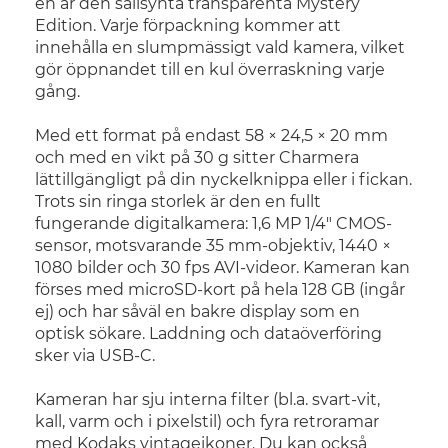
en är den sällsynta transparenta Mystery
Edition. Varje förpackning kommer att
innehålla en slumpmässigt vald kamera, vilket
gör öppnandet till en kul överraskning varje
gång.
Med ett format på endast 58 × 24,5 × 20 mm
och med en vikt på 30 g sitter Charmera
lättillgängligt på din nyckelknippa eller i fickan.
Trots sin ringa storlek är den en fullt
fungerande digitalkamera: 1,6 MP 1/4" CMOS-
sensor, motsvarande 35 mm-objektiv, 1440 ×
1080 bilder och 30 fps AVI-videor. Kameran kan
förses med microSD-kort på hela 128 GB (ingår
ej) och har såväl en bakre display som en
optisk sökare. Laddning och dataöverföring
sker via USB-C.
Kameran har sju interna filter (bl.a. svart-vit,
kall, varm och i pixelstil) och fyra retroramar
med Kodaks vintageikoner. Du kan också