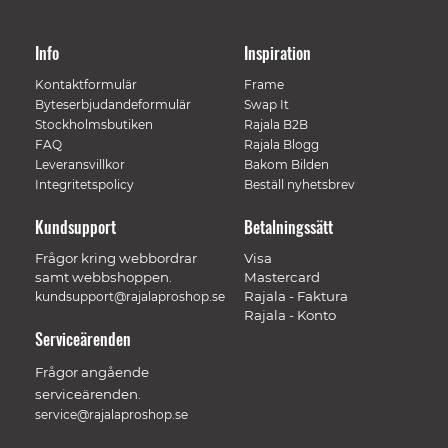
Info
Inspiration
Kontaktformulär
Frame
Byteserbjudandeformulär
Swap It
Stockholmsbutiken
Rajala B2B
FAQ
Rajala Blogg
Leveransvillkor
Bakom Bilden
Integritetspolicy
Beställ nyhetsbrev
Kundsupport
Betalningssätt
Frågor kring webbordrar
Visa
samt webbshoppen.
Mastercard
Rajala - Faktura
kundsupport@rajalaproshop.se
Rajala - Konto
Serviceärenden
Frågor angående
serviceärenden.
service@rajalaproshop.se