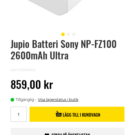
Jupio Batteri Sony NP-FZ100
Skip
to
2600mAh Ultra
the
beginning
of
the
24JCSO0100V2
images
gallery
859,00 kr
Tillgänglig
Visa lagerstatus i butik
LÄGG TILL I KUNDVAGN