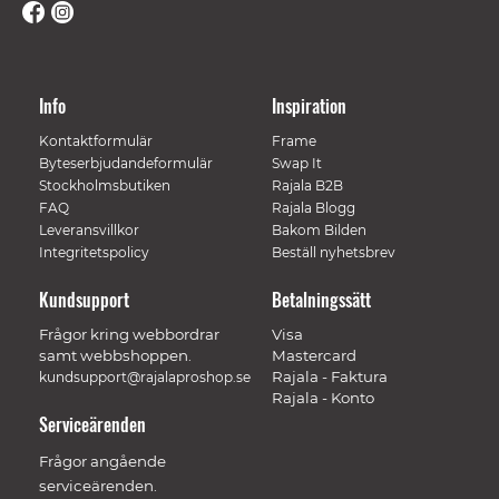
Info
Inspiration
Kontaktformulär
Frame
Byteserbjudandeformulär
Swap It
Stockholmsbutiken
Rajala B2B
FAQ
Rajala Blogg
Leveransvillkor
Bakom Bilden
Integritetspolicy
Beställ nyhetsbrev
Kundsupport
Betalningssätt
Frågor kring webbordrar
Visa
samt webbshoppen.
Mastercard
Rajala - Faktura
kundsupport@rajalaproshop.se
Rajala - Konto
Serviceärenden
Frågor angående
serviceärenden.