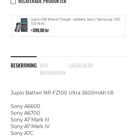
RELATERADE PRODUKTER
Lägg
Jupio USB Brand Charger -laddare, Sony / Samsung / JVC
till
7.2V-8.4V
i
399,00 kr
kundvagn
BESKRIVNING
MER
LAGERSALDO
INFORMATION
Jupio Batteri NP-FZ100 Ultra 2600mAh till:
Sony A6600
Sony A6700
Sony A7 Mark III
Sony A7 Mark IV
Sony A7C