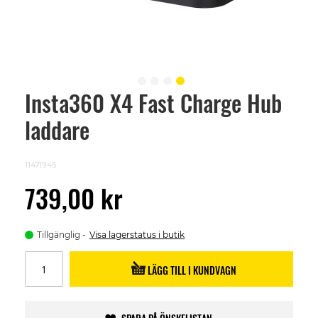
Insta360 X4 Fast Charge Hub
Skip
to
laddare
the
beginning
of
the
11471945
images
gallery
739,00 kr
Tillgänglig
Visa lagerstatus i butik
LÄGG TILL I KUNDVAGN