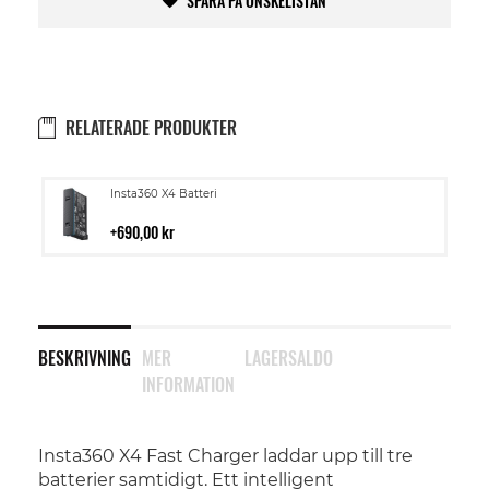
SPARA PÅ ÖNSKELISTAN
RELATERADE PRODUKTER
Lägg
Insta360 X4 Batteri
till
i
690,00 kr
kundvagn
BESKRIVNING
MER
LAGERSALDO
INFORMATION
Insta360 X4 Fast Charger laddar upp till tre
batterier samtidigt. Ett intelligent