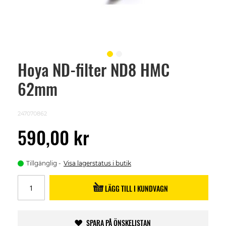
Hoya ND-filter ND8 HMC
Skip
to
62mm
the
beginning
of
the
247070862
images
gallery
590,00 kr
Tillgänglig
Visa lagerstatus i butik
LÄGG TILL I KUNDVAGN
SPARA PÅ ÖNSKELISTAN