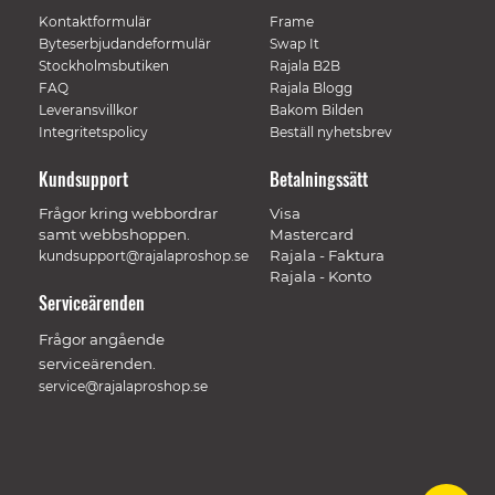
Kontaktformulär
Frame
Byteserbjudandeformulär
Swap It
Stockholmsbutiken
Rajala B2B
FAQ
Rajala Blogg
Leveransvillkor
Bakom Bilden
Integritetspolicy
Beställ nyhetsbrev
Kundsupport
Betalningssätt
Frågor kring webbordrar
Visa
samt webbshoppen.
Mastercard
Rajala - Faktura
kundsupport@rajalaproshop.se
Rajala - Konto
Serviceärenden
Frågor angående
serviceärenden.
service@rajalaproshop.se