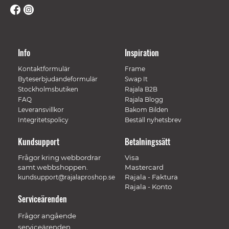
Info
Inspiration
Kontaktformulär
Frame
Byteserbjudandeformulär
Swap It
Stockholmsbutiken
Rajala B2B
FAQ
Rajala Blogg
Leveransvillkor
Bakom Bilden
Integritetspolicy
Beställ nyhetsbrev
Kundsupport
Betalningssätt
Frågor kring webbordrar
Visa
samt webbshoppen.
Mastercard
Rajala - Faktura
kundsupport@rajalaproshop.se
Rajala - Konto
Serviceärenden
Frågor angående
serviceärenden.