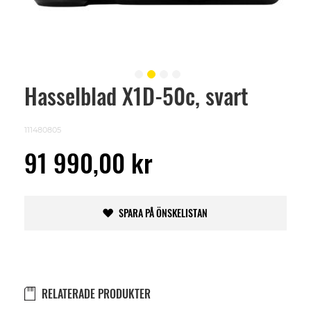
Hasselblad X1D-50c, svart
Skip
to
the
beginning
111480805
of
the
91 990,00 kr
images
gallery
SPARA PÅ ÖNSKELISTAN
RELATERADE PRODUKTER