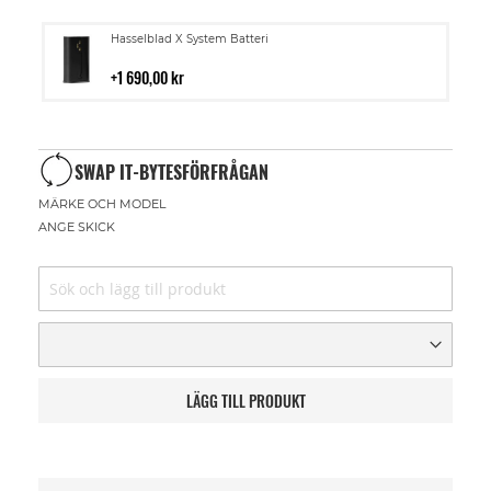
Lägg
Hasselblad X System Batteri
till
i
1 690,00 kr
kundvagn
SWAP IT-BYTESFÖRFRÅGAN
MÄRKE OCH MODEL
ANGE SKICK
LÄGG TILL PRODUKT