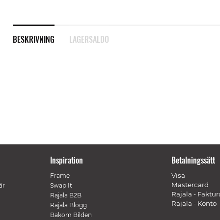
BESKRIVNING
LAGERSALDO
Inspiration
Betalningssätt
Visa
Frame
Mastercard
är
Swap It
Rajala - Faktur
Rajala B2B
Rajala - Konto
Rajala Blogg
Bakom Bilden