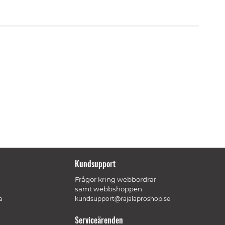
Kundsupport
Frågor kring webbordrar
samt webbshoppen.
a
kundsupport@rajalaproshop.se
Serviceärenden