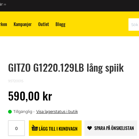
r ››
rken
Kampanjer
Outlet
Blogg
Sök
GITZO G1220.129LB lång spiik
95720015
590,00 kr
Tillgänglig
Visa lagerstatus i butik
SPARA PÅ ÖNSKELISTAN
LÄGG TILL I KUNDVAGN