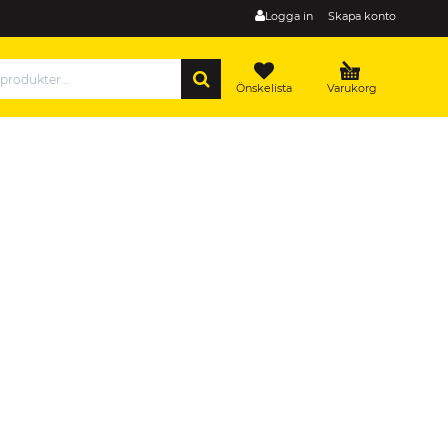
Logga in
Skapa konto
SÖK
Önskelista
Varukorg