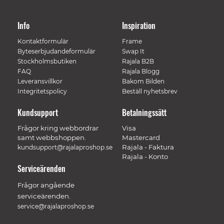
Info
Inspiration
Kontaktformulär
Frame
Byteserbjudandeformulär
Swap It
Stockholmsbutiken
Rajala B2B
FAQ
Rajala Blogg
Leveransvillkor
Bakom Bilden
Integritetspolicy
Beställ nyhetsbrev
Kundsupport
Betalningssätt
Frågor kring webbordrar
Visa
samt webbshoppen.
Mastercard
Rajala - Faktura
kundsupport@rajalaproshop.se
Rajala - Konto
Serviceärenden
Frågor angående
serviceärenden.
service@rajalaproshop.se