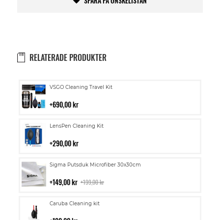
SPARA PÅ ÖNSKELISTAN
RELATERADE PRODUKTER
Lägg
VSGO Cleaning Travel Kit
till
i
690,00 kr
kundvagn
Lägg
LensPen Cleaning Kit
till
i
290,00 kr
kundvagn
Lägg
Sigma Putsduk Microfiber 30x30cm
till
i
149,00 kr
199,00 kr
kundvagn
Lägg
Caruba Cleaning kit
till