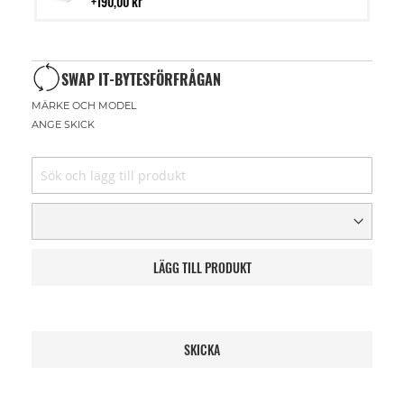
i
190,00 kr
kundvagn
SWAP IT-BYTESFÖRFRÅGAN
MÄRKE OCH MODEL
ANGE SKICK
LÄGG TILL PRODUKT
SKICKA