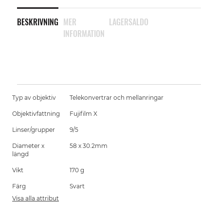
BESKRIVNING
MER
LAGERSALDO
INFORMATION
Typ av objektiv
Telekonvertrar och mellanringar
Objektivfattning
Fujifilm X
Linser/grupper
9/5
Diameter x
58 x 30.2mm
längd
Vikt
170 g
Färg
Svart
Visa alla attribut