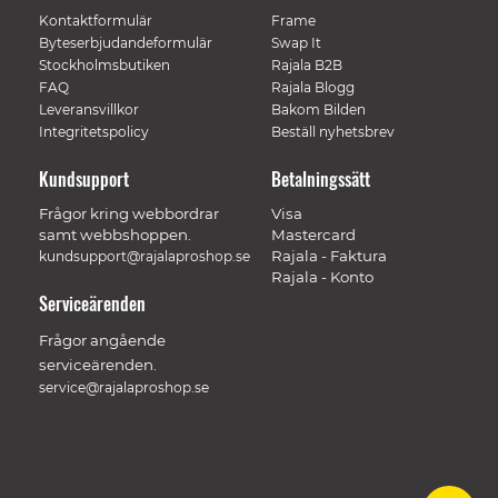
Kontaktformulär
Frame
Byteserbjudandeformulär
Swap It
Stockholmsbutiken
Rajala B2B
FAQ
Rajala Blogg
Leveransvillkor
Bakom Bilden
Integritetspolicy
Beställ nyhetsbrev
Kundsupport
Betalningssätt
Frågor kring webbordrar
Visa
samt webbshoppen.
Mastercard
Rajala - Faktura
kundsupport@rajalaproshop.se
Rajala - Konto
Serviceärenden
Frågor angående
serviceärenden.
service@rajalaproshop.se