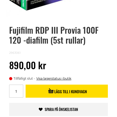
Fujifilm RDP III Provia 100F
Skip
to
120 -diafilm (5st rullar)
the
beginning
of
the
2963061
images
gallery
890,00 kr
Tillfälligt slut
Visa lagerstatus i butik
LÄGG TILL I KUNDVAGN
SPARA PÅ ÖNSKELISTAN