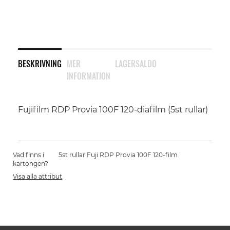
BESKRIVNING
MER
LAGERSALDO
INFORMATION
Fujifilm RDP Provia 100F 120-diafilm (5st rullar)
Vad finns i
5st rullar Fuji RDP Provia 100F 120-film
kartongen?
Visa alla attribut