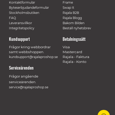
Kontaktformulär
Frame
Byteserbjudandeformulär
Swap It
Stockholmsbutiken
Rajala B2B
FAQ
Rajala Blogg
Leveransvillkor
Bakom Bilden
Integritetspolicy
Beställ nyhetsbrev
Kundsupport
Betalningssätt
Frågor kring webbordrar
Visa
samt webbshoppen.
Mastercard
Rajala - Faktura
kundsupport@rajalaproshop.se
Rajala - Konto
Serviceärenden
Frågor angående
serviceärenden.
service@rajalaproshop.se