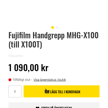
Fujifilm Handgrepp MHG-X100
Skip
to
(till X100T)
the
beginning
of
the
1516445745
images
gallery
1 090,00 kr
Tillfälligt slut
Visa lagerstatus i butik
LÄGG TILL I KUNDVAGN