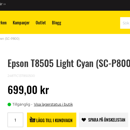
r ››
rken
Kampanjer
Outlet
Blogg
Sök
yan (SC-P800)
Epson T8505 Light Cyan (SC-P800
24871C13T850500
699,00 kr
Tillgänglig
Visa lagerstatus i butik
SPARA PÅ ÖNSKELISTAN
LÄGG TILL I KUNDVAGN