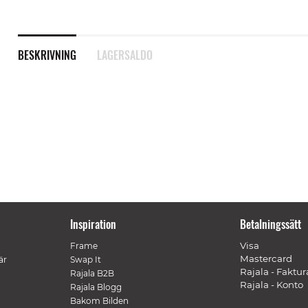
BESKRIVNING
LAGERSALDO
Inspiration
Betalningssätt
Visa
Frame
Mastercard
är
Swap It
Rajala - Faktur
Rajala B2B
Rajala - Konto
Rajala Blogg
Bakom Bilden