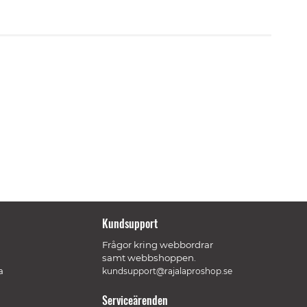
Kundsupport
Frågor kring webbordrar
samt webbshoppen.
a
kundsupport@rajalaproshop.se
Serviceärenden