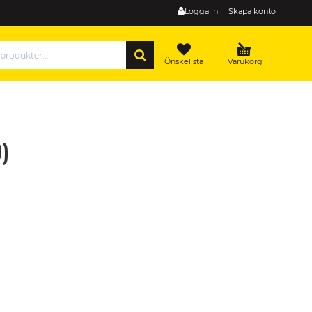
Logga in
Skapa konto
SÖK
Önskelista
Varukorg
)