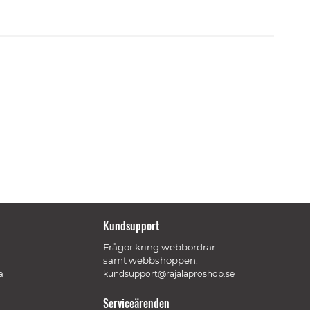
Kundsupport
Frågor kring webbordrar
samt webbshoppen.
a
kundsupport@rajalaproshop.se
Serviceärenden