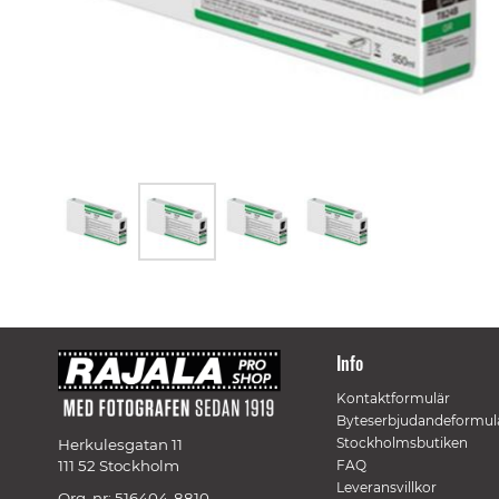
Skip
to
the
beginning
of
Info
the
images
Kontaktformulär
gallery
Byteserbjudandeformul
Stockholmsbutiken
Herkulesgatan 11
111 52 Stockholm
FAQ
Leveransvillkor
Org. nr: 516404-8810