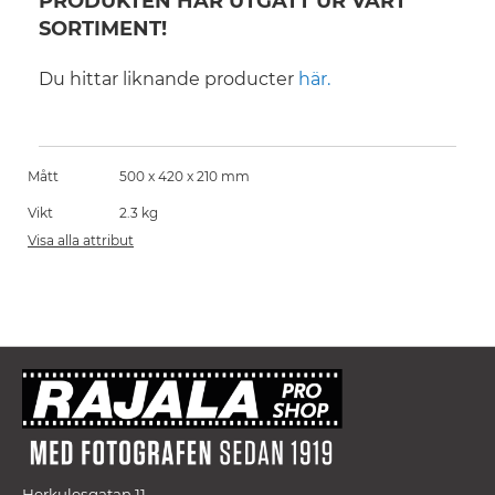
PRODUKTEN HAR UTGÅTT UR VÅRT
SORTIMENT!
Du hittar liknande producter
här.
Mått
500 x 420 x 210 mm
Vikt
2.3 kg
Visa alla attribut
Herkulesgatan 11