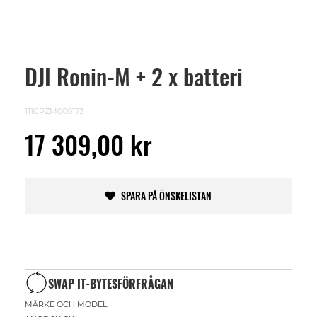
DJI Ronin-M + 2 x batteri
Skip
to
the
beginning
111CPZM000173
of
the
17 309,00 kr
images
gallery
SPARA PÅ ÖNSKELISTAN
SWAP IT-BYTESFÖRFRÅGAN
MÄRKE OCH MODEL