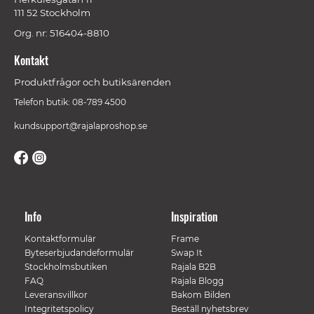
111 52 Stockholm
Org. nr: 516404-8810
Kontakt
Produktfrågor och butiksärenden
Telefon butik: 08-789 4500
kundsupport@rajalaproshop.se
Info
Inspiration
Kontaktformulär
Frame
Byteserbjudandeformulär
Swap It
Stockholmsbutiken
Rajala B2B
FAQ
Rajala Blogg
Leveransvillkor
Bakom Bilden
Integritetspolicy
Beställ nyhetsbrev