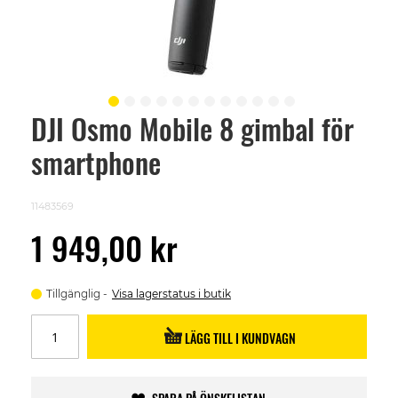
DJI Osmo Mobile 8 gimbal för
Skip
to
smartphone
the
beginning
of
the
11483569
images
gallery
1 949,00 kr
Tillgänglig
Visa lagerstatus i butik
LÄGG TILL I KUNDVAGN