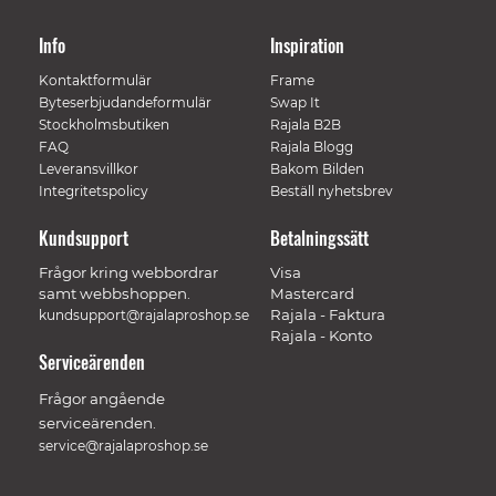
Info
Inspiration
Kontaktformulär
Frame
Byteserbjudandeformulär
Swap It
Stockholmsbutiken
Rajala B2B
FAQ
Rajala Blogg
Leveransvillkor
Bakom Bilden
Integritetspolicy
Beställ nyhetsbrev
Kundsupport
Betalningssätt
Frågor kring webbordrar
Visa
samt webbshoppen.
Mastercard
Rajala - Faktura
kundsupport@rajalaproshop.se
Rajala - Konto
Serviceärenden
Frågor angående
serviceärenden.
service@rajalaproshop.se