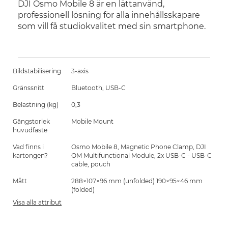
DJI Osmo Mobile 8 är en lättanvänd,
professionell lösning för alla innehållsskapare
som vill få studiokvalitet med sin smartphone.
Bildstabilisering
3-axis
Gränssnitt
Bluetooth, USB-C
Belastning (kg)
0,3
Gängstorlek
Mobile Mount
huvudfäste
Vad finns i
Osmo Mobile 8, Magnetic Phone Clamp, DJI
kartongen?
OM Multifunctional Module, 2x USB-C - USB-C
cable, pouch
Mått
288×107×96 mm (unfolded) 190×95×46 mm
(folded)
Visa alla attribut