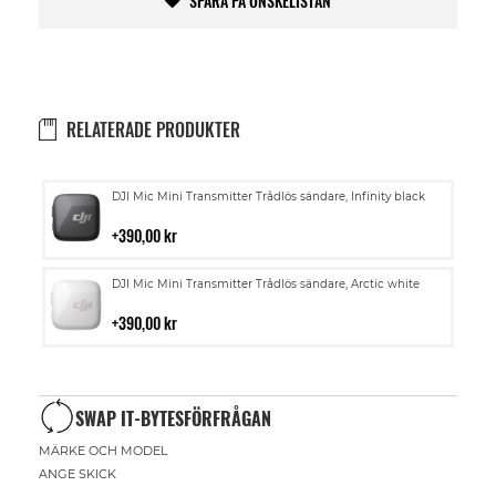
SPARA PÅ ÖNSKELISTAN
RELATERADE PRODUKTER
Lägg
DJI Mic Mini Transmitter Trådlös sändare, Infinity black
till
i
390,00 kr
kundvagn
Lägg
DJI Mic Mini Transmitter Trådlös sändare, Arctic white
till
i
390,00 kr
kundvagn
SWAP IT-BYTESFÖRFRÅGAN
MÄRKE OCH MODEL
ANGE SKICK