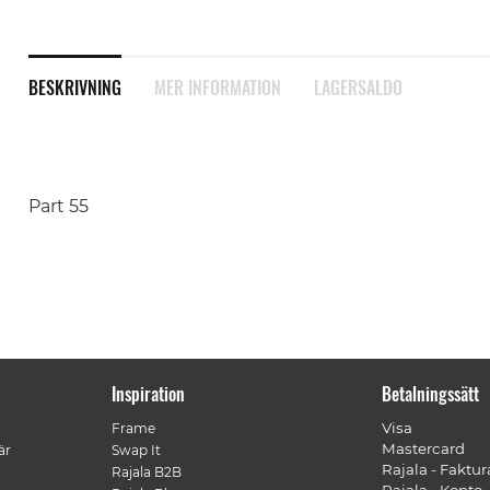
BESKRIVNING
MER INFORMATION
LAGERSALDO
Part 55
Inspiration
Betalningssätt
Visa
Frame
Mastercard
är
Swap It
Rajala - Faktur
Rajala B2B