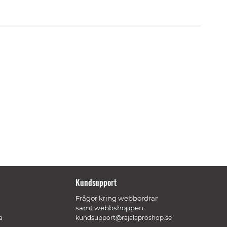
Kundsupport
Frågor kring webbordrar
samt webbshoppen.
a
kundsupport@rajalaproshop.se