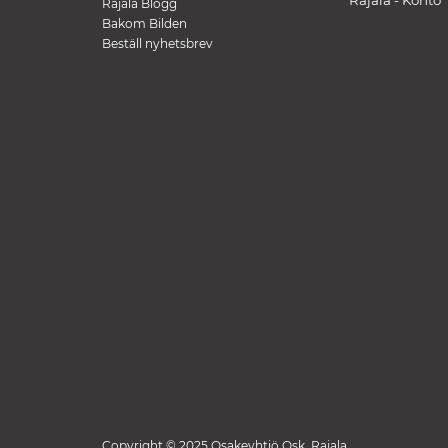
Rajala - Konto
Rajala Blogg
Bakom Bilden
Beställ nyhetsbrev
Copyright © 2025 Osakeyhtiö Osk. Rajala