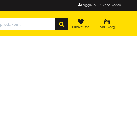
Logga in
Skapa konto
SÖK
Önskelista
Varukorg