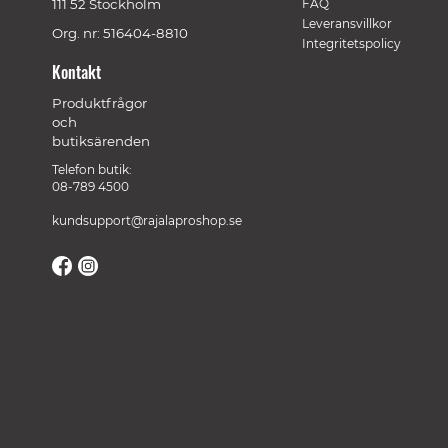
111 52 Stockholm
FAQ
Leveransvillkor
Org. nr: 516404-8810
Integritetspolicy
Kontakt
Produktfrågor
och
butiksärenden
Telefon butik:
08-789 4500
kundsupport@rajalaproshop.se