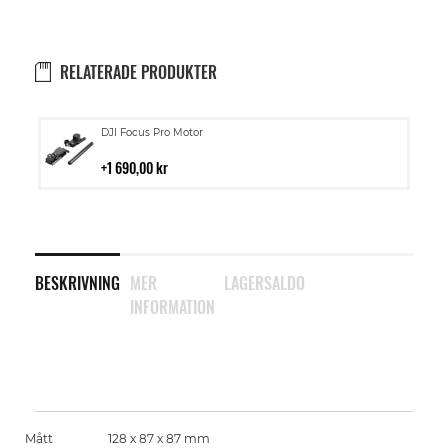
RELATERADE PRODUKTER
Lägg
DJI Focus Pro Motor
till
i
1 690,00 kr
kundvagn
BESKRIVNING
MER
LAGERSALDO
INFORMATION
Mått
128 x 87 x 87 mm