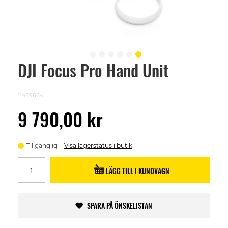
DJI Focus Pro Hand Unit
Skip
to
the
beginning
11489664
of
the
9 790,00 kr
images
gallery
Tillgänglig
Visa lagerstatus i butik
LÄGG TILL I KUNDVAGN
SPARA PÅ ÖNSKELISTAN