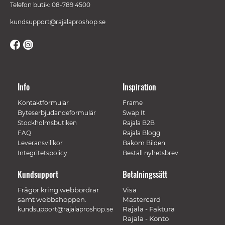
Telefon butik: 08-789 4500
kundsupport@rajalaproshop.se
Info
Inspiration
Kontaktformulär
Frame
Byteserbjudandeformulär
Swap It
Stockholmsbutiken
Rajala B2B
FAQ
Rajala Blogg
Leveransvillkor
Bakom Bilden
Integritetspolicy
Beställ nyhetsbrev
Kundsupport
Betalningssätt
Frågor kring webbordrar
Visa
samt webbshoppen.
Mastercard
Rajala - Faktura
kundsupport@rajalaproshop.se
Rajala - Konto