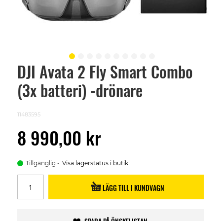
DJI Avata 2 Fly Smart Combo
Skip
to
(3x batteri) -drönare
the
beginning
of
the
11483595
images
gallery
8 990,00 kr
Tillgänglig
Visa lagerstatus i butik
LÄGG TILL I KUNDVAGN