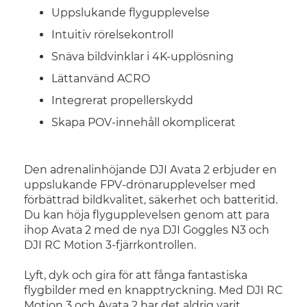
Uppslukande flygupplevelse
Intuitiv rörelsekontroll
Snäva bildvinklar i 4K-upplösning
Lättanvänd ACRO
Integrerat propellerskydd
Skapa POV-innehåll okomplicerat
Den adrenalinhöjande DJI Avata 2 erbjuder en
uppslukande FPV-drönarupplevelser med
förbättrad bildkvalitet, säkerhet och batteritid.
Du kan höja flygupplevelsen genom att para
ihop Avata 2 med de nya DJI Goggles N3 och
DJI RC Motion 3-fjärrkontrollen.
Lyft, dyk och gira för att fånga fantastiska
flygbilder med en knapptryckning. Med DJI RC
Motion 3 och Avata 2 har det aldrig varit