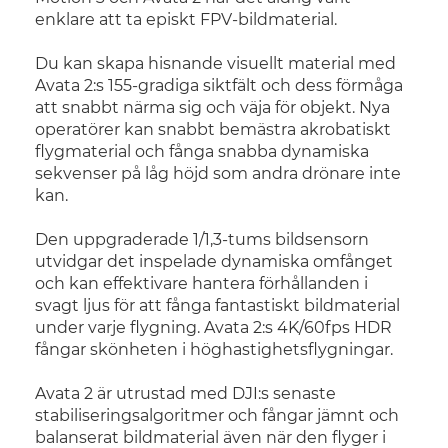
enklare att ta episkt FPV-bildmaterial.
Du kan skapa hisnande visuellt material med
Avata 2:s 155-gradiga siktfält och dess förmåga
att snabbt närma sig och väja för objekt. Nya
operatörer kan snabbt bemästra akrobatiskt
flygmaterial och fånga snabba dynamiska
sekvenser på låg höjd som andra drönare inte
kan.
Den uppgraderade 1/1,3-tums bildsensorn
utvidgar det inspelade dynamiska omfånget
och kan effektivare hantera förhållanden i
svagt ljus för att fånga fantastiskt bildmaterial
under varje flygning. Avata 2:s 4K/60fps HDR
fångar skönheten i höghastighetsflygningar.
Avata 2 är utrustad med DJI:s senaste
stabiliseringsalgoritmer och fångar jämnt och
balanserat bildmaterial även när den flyger i