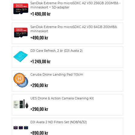
Lägg
SanDisk Extreme Pro microSDXC A2 V30 256GB 200MB/s -
till
minneskort + SD-adapter
i
1 490,00 kr
kundvagn
Lägg
SanDisk Extreme Pro microSDXC A2 V30 64GB 200MB/s
till
minneskort
i
490,00 kr
kundvagn
Lägg
DJI Care Refresh, 2 år (DJI Avata 2)
till
i
1 249,00 kr
kundvagn
Lägg
Caruba Drone Landing Pad 110cm
till
i
290,00 kr
kundvagn
Lägg
UES Drone & Action Camera Cleaning Kit
till
i
290,00 kr
kundvagn
Lägg
DJI Avata 2 ND Filters Set (ND8/16/32)
till
i
890,00 kr