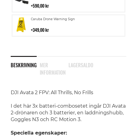
i
590,00 kr
kundvagn
Lägg
Caruba Drone Warning Sign
till
i
349,00 kr
kundvagn
BESKRIVNING
MER
LAGERSALDO
INFORMATION
DJI Avata 2 FPV: All Thrills, No Frills
I det här 3x batteri-combosetet ingår DJI Avata
2-drönaren och 3 batterier, en laddningshubb,
Goggles N3 och RC Motion 3.
Speciella egenskaper: