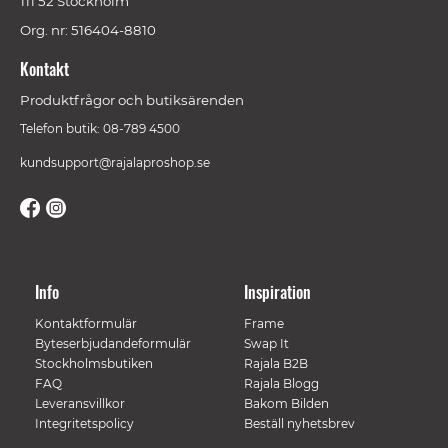
111 52 Stockholm
Org. nr: 516404-8810
Kontakt
Produktfrågor och butiksärenden
Telefon butik: 08-789 4500
kundsupport@rajalaproshop.se
Info
Inspiration
Kontaktformulär
Frame
Byteserbjudandeformulär
Swap It
Stockholmsbutiken
Rajala B2B
FAQ
Rajala Blogg
Leveransvillkor
Bakom Bilden
Integritetspolicy
Beställ nyhetsbrev