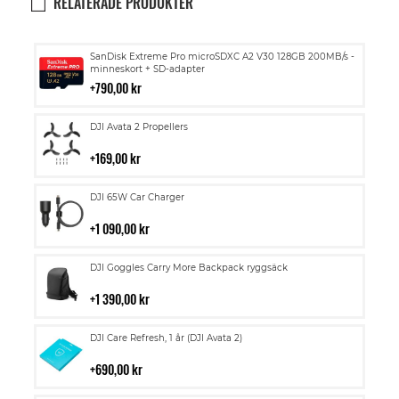
RELATERADE PRODUKTER
Lägg
SanDisk Extreme Pro microSDXC A2 V30 128GB 200MB/s -
till
minneskort + SD-adapter
i
790,00 kr
kundvagn
Lägg
DJI Avata 2 Propellers
till
i
169,00 kr
kundvagn
Lägg
DJI 65W Car Charger
till
i
1 090,00 kr
kundvagn
Lägg
DJI Goggles Carry More Backpack ryggsäck
till
i
1 390,00 kr
kundvagn
Lägg
DJI Care Refresh, 1 år (DJI Avata 2)
till
i
690,00 kr
kundvagn