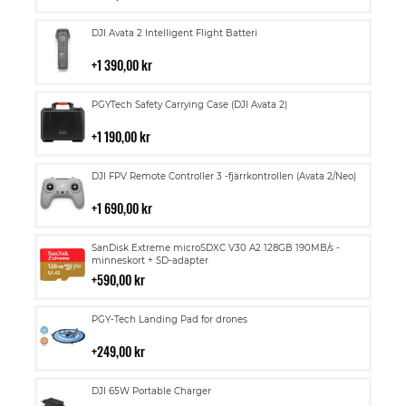
kundvagn
Lägg
DJI Avata 2 Intelligent Flight Batteri
till
i
1 390,00 kr
kundvagn
Lägg
PGYTech Safety Carrying Case (DJI Avata 2)
till
i
1 190,00 kr
kundvagn
Lägg
DJI FPV Remote Controller 3 -fjärrkontrollen (Avata 2/Neo)
till
i
1 690,00 kr
kundvagn
Lägg
SanDisk Extreme microSDXC V30 A2 128GB 190MB/s -
till
minneskort + SD-adapter
i
590,00 kr
kundvagn
Lägg
PGY-Tech Landing Pad for drones
till
i
249,00 kr
kundvagn
Lägg
DJI 65W Portable Charger
till