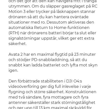
och det gör att den kan navigera fritt i trånga
utrymmen. Om du släpper gasreglaget på RC
Motion 3 eller trycker på låsknappen stannar
drönaren så att du kan hantera oväntade
situationer med ro. Dessutom aktiveras den
automatiska Return to Home-funktionen
(RTH) när drönarens batteri börjar ta slut eller
signalstörningar uppstår, vilket ger ett extra
säkerhet.
Avata 2 har en maximal flygtid på 23 minuter
och stödjer PD-snabbladdning, så att du
snabbt kan ladda batteriet och lyfta mot skyn
igen.
Den förbättrade stabiliteten i DJI O4:s
videoöverföring ger dig full inlevelse i varje
flygning och större säkerhet. Konstruktionen
med två sändare, fyra mottagare och fyra
antenner säkerställer stark störningstålighet
och ger upp till 13 km maximal räckvidd för