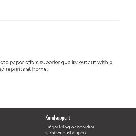
to paper offers superior quality output with a
nd reprints at home.
Kundsupport
Frågor kring webbordrar
samt webbshoppen.