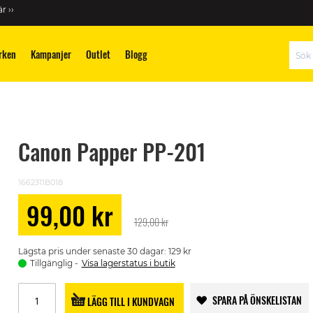
r ››
rken
Kampanjer
Outlet
Blogg
Sök
Canon Papper PP-201
1662311B018
99,00 kr
Special
129,00 kr
Price
Lägsta pris under senaste 30 dagar: 129 kr
Tillgänglig
Visa lagerstatus i butik
SPARA PÅ ÖNSKELISTAN
LÄGG TILL I KUNDVAGN