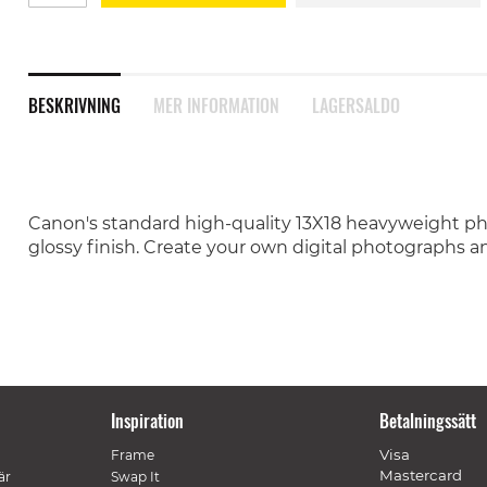
BESKRIVNING
MER INFORMATION
LAGERSALDO
Canon's standard high-quality 13X18 heavyweight pho
glossy finish. Create your own digital photographs a
Inspiration
Betalningssätt
Visa
Frame
Mastercard
är
Swap It