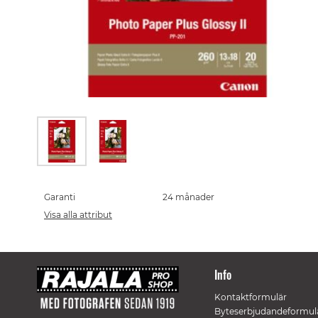
Skip
to
the
Garanti
24 månader
beginning
Visa alla attribut
of
the
images
gallery
Info
Kontaktformulär
Byteserbjudandeformul