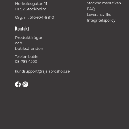
Stockholmsbutiken
Herkulesgatan 11
111 52 Stockholm
FAQ
Leveransvillkor
Org. nr: 516404-8810
Integritetspolicy
Kontakt
Produktfrågor
och
butiksärenden
Telefon butik:
08-789 4500
kundsupport@rajalaproshop.se