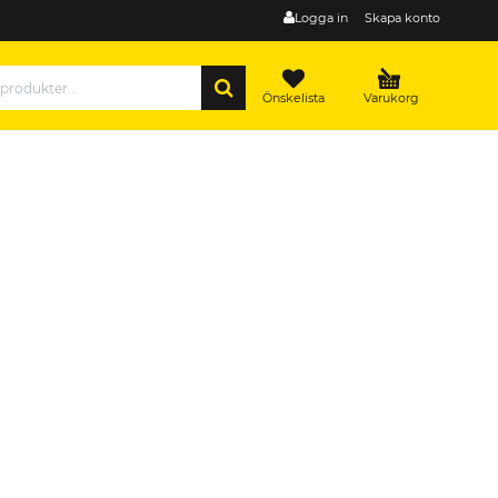
Logga in
Skapa konto
SÖK
Önskelista
Varukorg