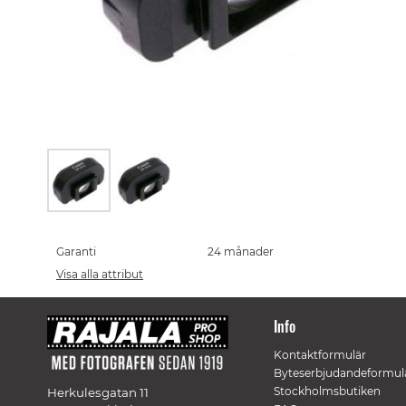
Skip
to
the
Garanti
24 månader
beginning
Visa alla attribut
of
the
images
Info
gallery
Kontaktformulär
Byteserbjudandeformul
Stockholmsbutiken
Herkulesgatan 11