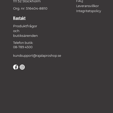
111 52 Stockholm
FAQ
Leveransvillkor
Org. nr: 516404-8810
Integritetspolicy
Kontakt
Produktfrågor
och
butiksärenden
Telefon butik:
08-789 4500
kundsupport@rajalaproshop.se