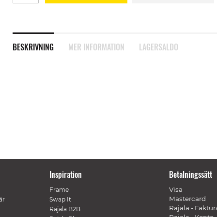
BESKRIVNING
MER INFORMATION
LAGERSALDO
Inspiration
Betalningssätt
Visa
Frame
Mastercard
är
Swap It
Rajala - Faktur
Rajala B2B