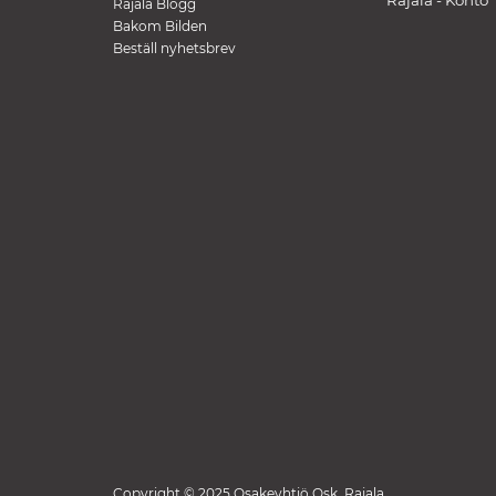
Rajala - Konto
Rajala Blogg
Bakom Bilden
Beställ nyhetsbrev
Copyright © 2025 Osakeyhtiö Osk. Rajala