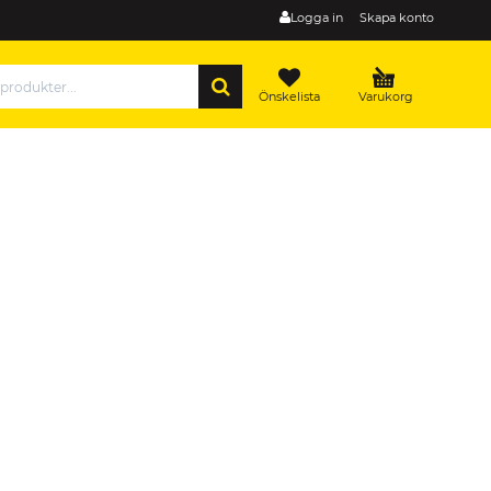
Logga in
Skapa konto
SÖK
Önskelista
Varukorg