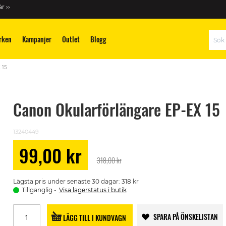
r ››
rken
Kampanjer
Outlet
Blogg
Sök
 15
Canon Okularförlängare EP-EX 15
13240449
99,00 kr
Special
318,00 kr
Price
Lägsta pris under senaste 30 dagar: 318 kr
Tillgänglig
Visa lagerstatus i butik
SPARA PÅ ÖNSKELISTAN
LÄGG TILL I KUNDVAGN