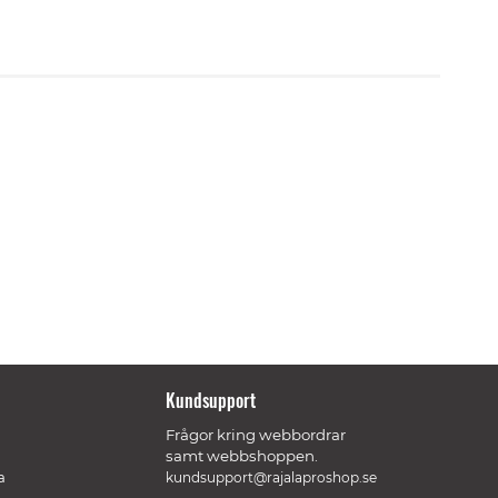
Kundsupport
Frågor kring webbordrar
samt webbshoppen.
a
kundsupport@rajalaproshop.se