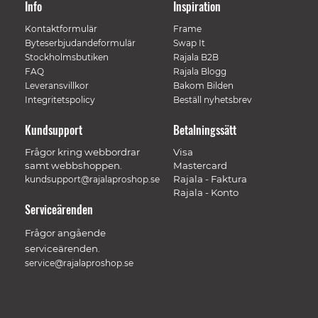
Info
Inspiration
Kontaktformulär
Frame
Byteserbjudandeformulär
Swap It
Stockholmsbutiken
Rajala B2B
FAQ
Rajala Blogg
Leveransvillkor
Bakom Bilden
Integritetspolicy
Beställ nyhetsbrev
Kundsupport
Betalningssätt
Frågor kring webbordrar
Visa
samt webbshoppen.
Mastercard
Rajala - Faktura
kundsupport@rajalaproshop.se
Rajala - Konto
Serviceärenden
Frågor angående
serviceärenden.
service@rajalaproshop.se