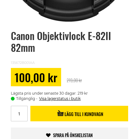
Canon Objektivlock E-82II
Skip
to
82mm
the
beginning
of
the
135672B001AA
images
gallery
Special
100,00 kr
Price
219,00 kr
Lägsta pris under senaste 30 dagar: 219 kr
Tillgänglig
Visa lagerstatus i butik
LÄGG TILL I KUNDVAGN
SPARA PÅ ÖNSKELISTAN