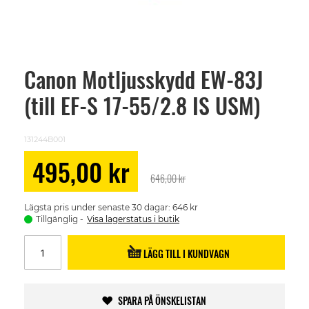
Canon Motljusskydd EW-83J
Skip
to
(till EF-S 17-55/2.8 IS USM)
the
beginning
of
the
131244B001
images
gallery
Special
495,00 kr
Price
646,00 kr
Lägsta pris under senaste 30 dagar: 646 kr
Tillgänglig
Visa lagerstatus i butik
LÄGG TILL I KUNDVAGN
SPARA PÅ ÖNSKELISTAN