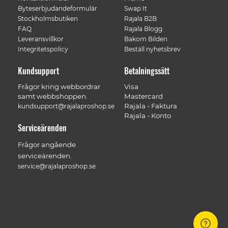
Byteserbjudandeformulär
Swap It
Stockholmsbutiken
Rajala B2B
FAQ
Rajala Blogg
Leveransvillkor
Bakom Bilden
Integritetspolicy
Beställ nyhetsbrev
Kundsupport
Betalningssätt
Frågor kring webbordrar
Visa
samt webbshoppen.
Mastercard
Rajala - Faktura
kundsupport@rajalaproshop.se
Rajala - Konto
Serviceärenden
Frågor angående
serviceärenden.
service@rajalaproshop.se