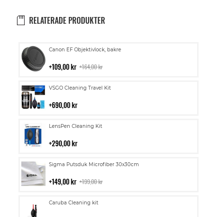
RELATERADE PRODUKTER
Lägg
Canon EF Objektivlock, bakre
till
i
109,00 kr
164,00 kr
kundvagn
Lägg
VSGO Cleaning Travel Kit
till
i
690,00 kr
kundvagn
Lägg
LensPen Cleaning Kit
till
i
290,00 kr
kundvagn
Lägg
Sigma Putsduk Microfiber 30x30cm
till
i
149,00 kr
199,00 kr
kundvagn
Lägg
Caruba Cleaning kit
till