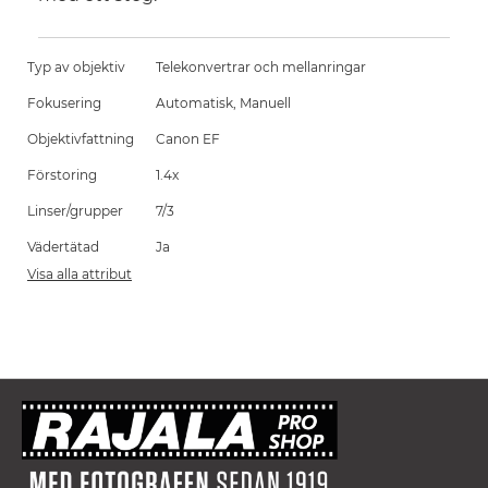
Typ av objektiv
Telekonvertrar och mellanringar
Fokusering
Automatisk, Manuell
Objektivfattning
Canon EF
Förstoring
1.4x
Linser/grupper
7/3
Vädertätad
Ja
Visa alla attribut