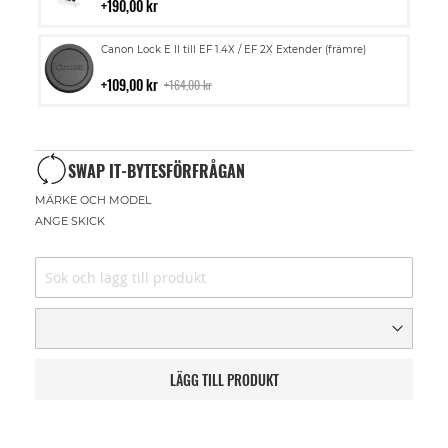
i
190,00 kr
kundvagn
Lägg
Canon Lock E II till EF 1.4X / EF 2X Extender (främre)
till
i
109,00 kr
164,00 kr
kundvagn
SWAP IT-BYTESFÖRFRÅGAN
MÄRKE OCH MODEL
ANGE SKICK
LÄGG TILL PRODUKT