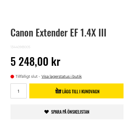
Canon Extender EF 1.4X III
Skip
to
the
beginning
134409B005
of
the
5 248,00 kr
images
gallery
Tillfälligt slut
Visa lagerstatus i butik
LÄGG TILL I KUNDVAGN
SPARA PÅ ÖNSKELISTAN