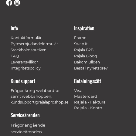
Info
Inspiration
Kontaktformulär
Frame
Byteserbjudandeformulär
Swap It
Stockholmsbutiken
Rajala B2B
FAQ
Rajala Blogg
Leveransvillkor
Bakom Bilden
Integritetspolicy
Beställ nyhetsbrev
Kundsupport
Betalningssätt
Frågor kring webbordrar
Visa
samt webbshoppen.
Mastercard
Rajala - Faktura
kundsupport@rajalaproshop.se
Rajala - Konto
Serviceärenden
Frågor angående
serviceärenden.