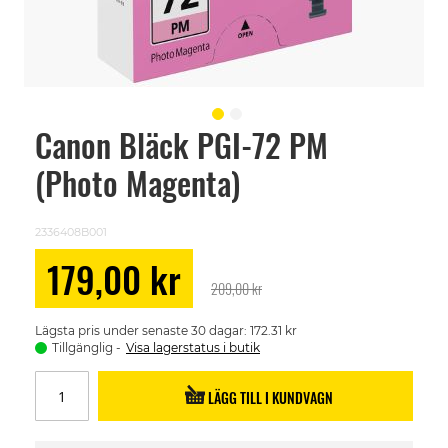
Canon Bläck PGI-72 PM
Skip
to
(Photo Magenta)
the
beginning
of
the
2336408B001
images
gallery
Special
179,00 kr
Price
209,00 kr
Lägsta pris under senaste 30 dagar: 172.31 kr
Tillgänglig
Visa lagerstatus i butik
LÄGG TILL I KUNDVAGN