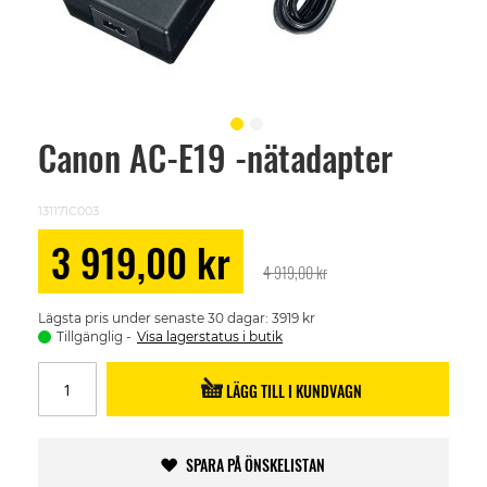
Canon AC-E19 -nätadapter
Skip
to
the
beginning
131171C003
of
the
Special
3 919,00 kr
images
Price
4 919,00 kr
gallery
Lägsta pris under senaste 30 dagar: 3919 kr
Tillgänglig
Visa lagerstatus i butik
LÄGG TILL I KUNDVAGN
SPARA PÅ ÖNSKELISTAN