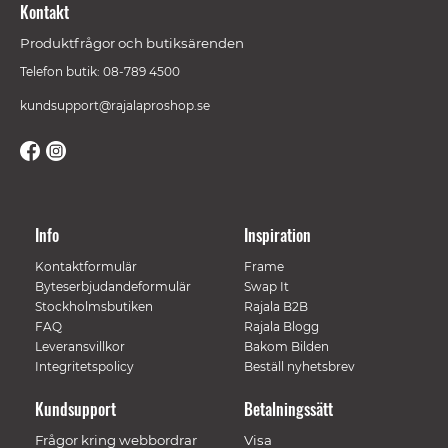
Kontakt
Produktfrågor och butiksärenden
Telefon butik: 08-789 4500
kundsupport@rajalaproshop.se
Info
Inspiration
Kontaktformulär
Frame
Byteserbjudandeformulär
Swap It
Stockholmsbutiken
Rajala B2B
FAQ
Rajala Blogg
Leveransvillkor
Bakom Bilden
Integritetspolicy
Beställ nyhetsbrev
Kundsupport
Betalningssätt
Frågor kring webbordrar
Visa