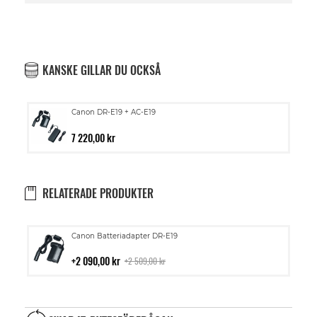
KANSKE GILLAR DU OCKSÅ
Canon DR-E19 + AC-E19
7 220,00 kr
RELATERADE PRODUKTER
Lägg
Canon Batteriadapter DR-E19
till
i
2 090,00 kr
2 509,00 kr
kundvagn