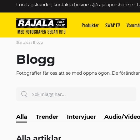
Skip
Företagskunder, kontakta
business@rajalaproshop.se
-
L
to
Content
Produkter
SWAP IT!
Varumä
Startsida
Blogg
Blogg
Fotografier får oss att se med öppna ögon. De förändrar 
Sök
SÖK
Alla
Trender
Intervjuer
Audio/Vide
Alla artiklar