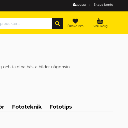
Logga in
Skapa konto
SÖK
Önskelista
Varukorg
g och ta dina bästa bilder någonsin.
ör
Fototeknik
Fototips