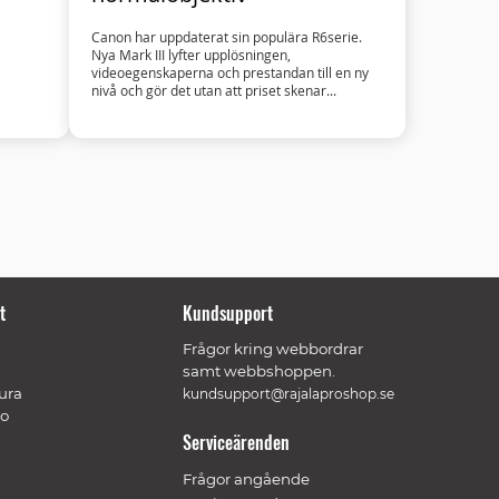
Canon har uppdaterat sin populära R6serie.
Nya Mark III lyfter upplösningen,
videoegenskaperna och prestandan till en ny
nivå och gör det utan att priset skenar...
t
Kundsupport
Frågor kring webbordrar
samt webbshoppen.
tura
kundsupport@rajalaproshop.se
to
Serviceärenden
Frågor angående