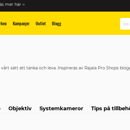
äs mer här ››
rken
Kampanjer
Outlet
Blogg
Sök
vårt sätt att tänka och leva. Inspireras av Rajala Pro Shops blog
o
Objektiv
Systemkameror
Tips på tillbeh