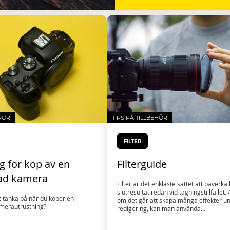
ROR
TIPS PÅ TILLBEHÖR
FILTER
g för köp av en
Filterguide
ad kamera
Filter är det enklaste sättet att påverka
slutresultat redan vid tagningstillfället.
t tänka på när du köper en
om det går att skapa många effekter u
merautrustning?
redigering, kan man använda...