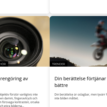
EHÖR
TRENDER
 rengöring av
Din berättelse förtjänar
bättre
bjektiv förstör vanligtvis inte
Din berättelse är oslagbar, men tyvärr 
 men damm, fingeravtryck och
inte bilden måttet.
an försvaga kontrasten, orsaka
och göra bilderna...