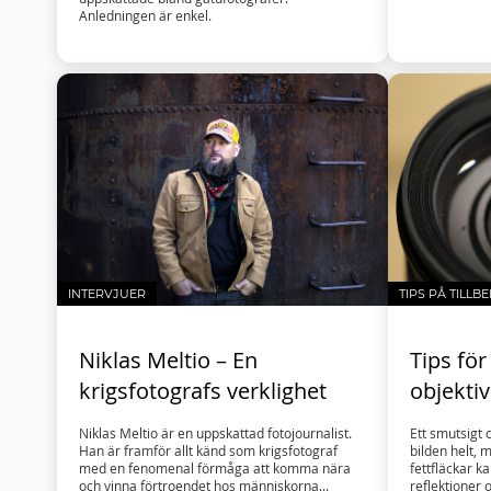
Anledningen är enkel.
INTERVJUER
TIPS PÅ TILLB
Niklas Meltio – En
Tips för
krigsfotografs verklighet
objektiv
Niklas Meltio är en uppskattad fotojournalist.
Ett smutsigt o
Han är framför allt känd som krigsfotograf
bilden helt,
med en fenomenal förmåga att komma nära
fettfläckar k
och vinna förtroendet hos människorna...
reflektioner 