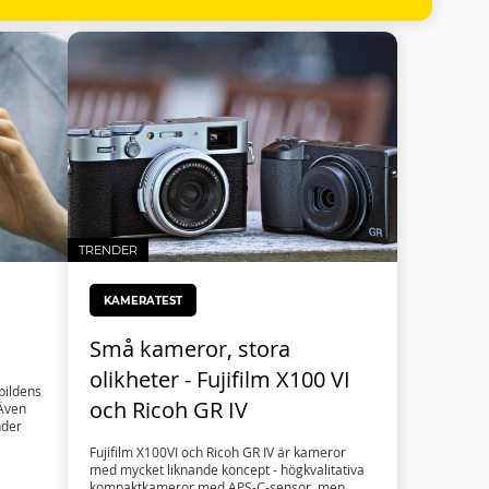
TRENDER
KAMERATEST
Små kameror, stora
olikheter - Fujifilm X100 VI
 bildens
och Ricoh GR IV
 Även
nder
Fujifilm X100VI och Ricoh GR IV är kameror
med mycket liknande koncept - högkvalitativa
kompaktkameror med APS-C-sensor, men