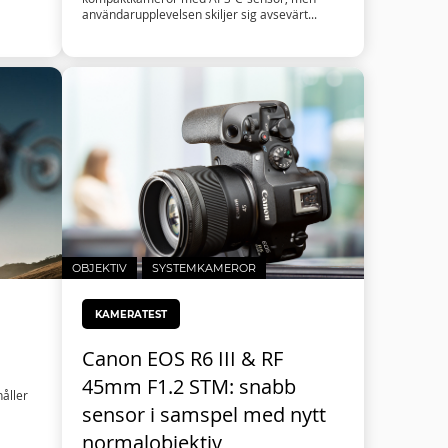
användarupplevelsen skiljer sig avsevärt...
OBJEKTIV
SYSTEMKAMEROR
KAMERATEST
Canon EOS R6 III & RF
45mm F1.2 STM: snabb
håller
sensor i samspel med nytt
normalobjektiv