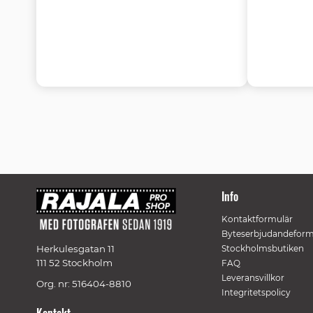
Info
Kontaktformulär
Byteserbjudandeform
Herkulesgatan 11
Stockholmsbutiken
111 52 Stockholm
FAQ
Leveransvillkor
Org. nr: 516404-8810
Integritetspolicy