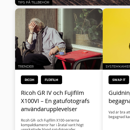
TIPS PÅ TILLBEHÖR
TRENDER
SYSTEMKAME
RICOH
FUJIFILM
SWAP IT
Ricoh GR IV och Fujifilm
Guidnin
X100VI – En gatufotografs
begagn
användarupplevelser
Vad är bra at
begagnad ka
Ricoh GR- och Fujifilm X100-serierna
kompaktkameror har i åratal varit högt
uppskattade bland gatufotografer.