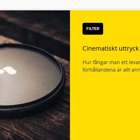
FILTER
Cinematiskt uttryck
Hur fångar man ett levan
förhållandena är allt ann