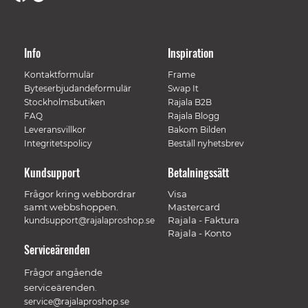
Info
Inspiration
Kontaktformulär
Frame
Byteserbjudandeformulär
Swap It
Stockholmsbutiken
Rajala B2B
FAQ
Rajala Blogg
Leveransvillkor
Bakom Bilden
Integritetspolicy
Beställ nyhetsbrev
Kundsupport
Betalningssätt
Frågor kring webbordrar
Visa
samt webbshoppen.
Mastercard
Rajala - Faktura
kundsupport@rajalaproshop.se
Rajala - Konto
Serviceärenden
Frågor angående
serviceärenden.
service@rajalaproshop.se