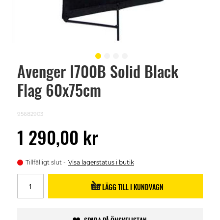
Avenger I700B Solid Black
Skip
to
Flag 60x75cm
the
beginning
of
the
95682903
images
gallery
1 290,00 kr
Tillfälligt slut
Visa lagerstatus i butik
LÄGG TILL I KUNDVAGN