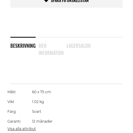
SPARA PÅ ÖNSKELISTAN
BESKRIVNING
MER
LAGERSALDO
INFORMATION
Mått
60 x 75 cm
Vikt
1.02 kg
Färg
Svart
Garanti
12 månader
Visa alla attribut