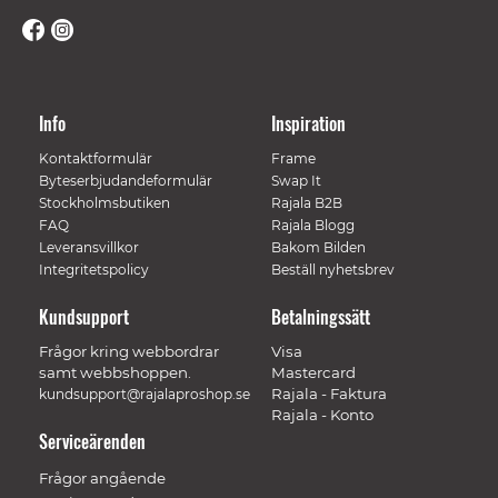
Info
Inspiration
Kontaktformulär
Frame
Byteserbjudandeformulär
Swap It
Stockholmsbutiken
Rajala B2B
FAQ
Rajala Blogg
Leveransvillkor
Bakom Bilden
Integritetspolicy
Beställ nyhetsbrev
Kundsupport
Betalningssätt
Frågor kring webbordrar
Visa
samt webbshoppen.
Mastercard
Rajala - Faktura
kundsupport@rajalaproshop.se
Rajala - Konto
Serviceärenden
Frågor angående