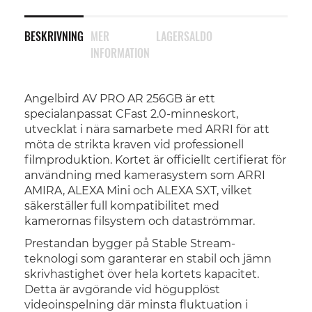
BESKRIVNING
MER
LAGERSALDO
INFORMATION
Angelbird AV PRO AR 256GB är ett
specialanpassat CFast 2.0-minneskort,
utvecklat i nära samarbete med ARRI för att
möta de strikta kraven vid professionell
filmproduktion. Kortet är officiellt certifierat för
användning med kamerasystem som ARRI
AMIRA, ALEXA Mini och ALEXA SXT, vilket
säkerställer full kompatibilitet med
kamerornas filsystem och dataströmmar.
Prestandan bygger på Stable Stream-
teknologi som garanterar en stabil och jämn
skrivhastighet över hela kortets kapacitet.
Detta är avgörande vid högupplöst
videoinspelning där minsta fluktuation i