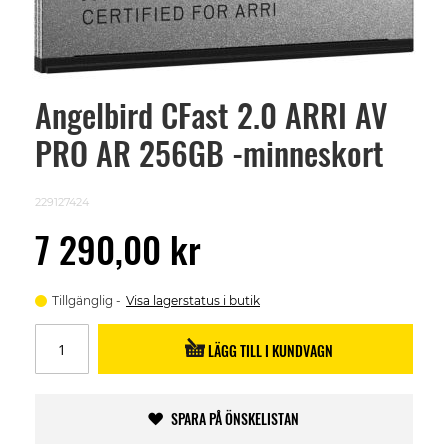
Angelbird CFast 2.0 ARRI AV
Skip
to
PRO AR 256GB -minneskort
the
beginning
of
the
229127424
images
gallery
7 290,00 kr
Tillgänglig
Visa lagerstatus i butik
LÄGG TILL I KUNDVAGN
SPARA PÅ ÖNSKELISTAN